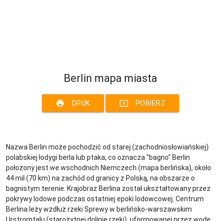
Berlin mapa miasta
print
system_update_alt
DRUK
POBIERZ
Nazwa Berlin może pochodzić od starej (zachodniosłowiańskiej)
polabskiej łodygi berla lub ptaka, co oznacza "bagno" Berlin
położony jest we wschodnich Niemczech (mapa berlińska), około
44 mil (70 km) na zachód od granicy z Polską, na obszarze o
bagnistym terenie. Krajobraz Berlina został ukształtowany przez
pokrywy lodowe podczas ostatniej epoki lodowcowej. Centrum
Berlina leży wzdłuż rzeki Sprewy w berlińsko-warszawskim
Urstromtalu (starożytnej dolinie rzeki), uformowanej przez wodę