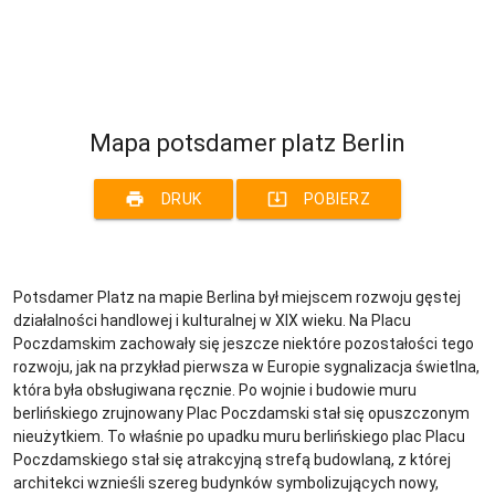
Mapa potsdamer platz Berlin
print
system_update_alt
DRUK
POBIERZ
Potsdamer Platz na mapie Berlina był miejscem rozwoju gęstej
działalności handlowej i kulturalnej w XIX wieku. Na Placu
Poczdamskim zachowały się jeszcze niektóre pozostałości tego
rozwoju, jak na przykład pierwsza w Europie sygnalizacja świetlna,
która była obsługiwana ręcznie. Po wojnie i budowie muru
berlińskiego zrujnowany Plac Poczdamski stał się opuszczonym
nieużytkiem. To właśnie po upadku muru berlińskiego plac Placu
Poczdamskiego stał się atrakcyjną strefą budowlaną, z której
architekci wznieśli szereg budynków symbolizujących nowy,